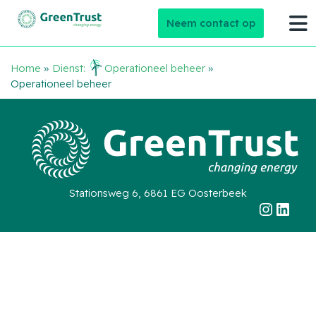
Neem contact op
Home
»
Dienst:
Operationeel beheer
»
Operationeel beheer
Stationsweg 6, 6861 EG Oosterbeek
Instag
Link