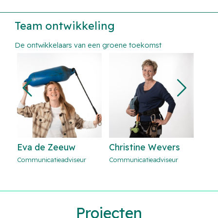
Team ontwikkeling
De ontwikkelaars van een groene toekomst
de Zeeuw
Christine Wevers
Eva de Zeeu
icatieadviseur
Communicatieadviseur
Communicatieadvi
Projecten