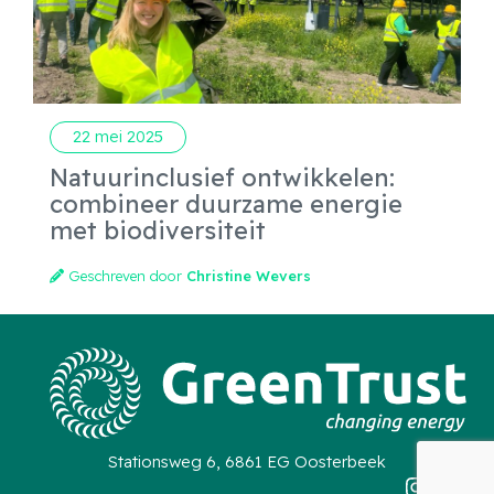
22 mei 2025
Natuurinclusief ontwikkelen:
combineer duurzame energie
met biodiversiteit
Geschreven door
Christine Wevers
Stationsweg 6, 6861 EG Oosterbeek
Instag
Link