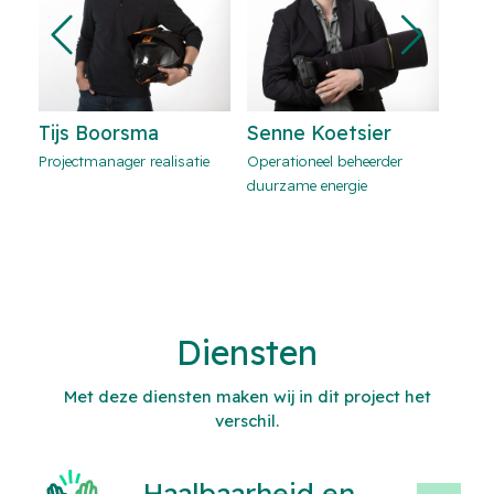
Tijs Boorsma
Senne Koetsier
Ric
Projectmanager realisatie
Operationeel beheerder
Opera
duurzame energie
duurz
Diensten
Met deze diensten maken wij in dit project het
verschil.
Haalbaarheid en