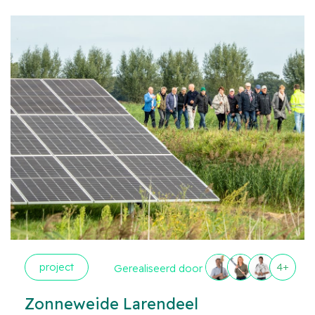
project
4+
Gerealiseerd door
Zonneweide Larendeel