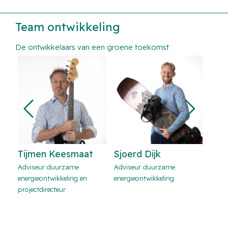
Team ontwikkeling
De ontwikkelaars van een groene toekomst
at
Sjoerd Dijk
Peter Schoch
L
Adviseur duurzame
Adviseur duurzame
Ju
n
energieontwikkeling
energieontwikkeling