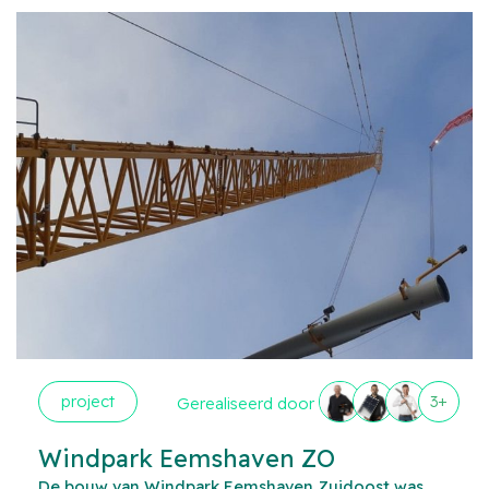
project
3+
Gerealiseerd door
Windpark Eemshaven ZO
De bouw van Windpark Eemshaven Zuidoost was