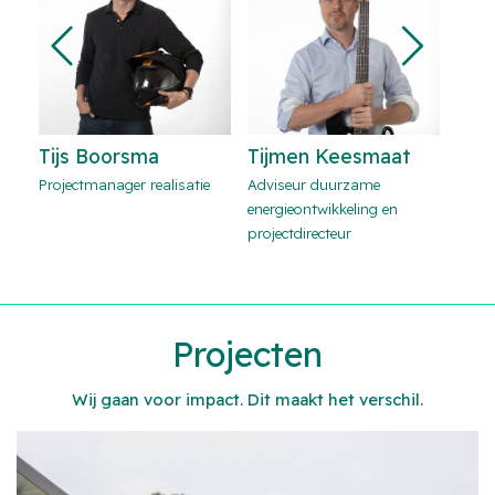
Tijmen Keesmaat
Stan Reinders
Joos
e
Adviseur duurzame
Projectmanager realisatie
Proje
energieontwikkeling en
projectdirecteur
Projecten
Wij gaan voor impact. Dit maakt het verschil.