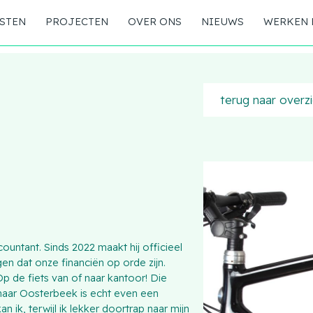
STEN
PROJECTEN
OVER ONS
NIEUWS
WERKEN 
terug naar overz
ountant. Sinds 2022 maakt hij officieel
rgen dat onze financiën op orde zijn.
p de fiets van of naar kantoor! Die
 naar Oosterbeek is echt even een
ik, terwijl ik lekker doortrap naar mijn