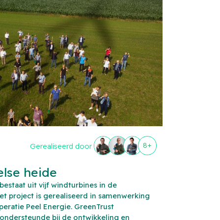
8+
Gerealiseerd door
lse heide
staat uit vijf windturbines in de
t project is gerealiseerd in samenwerking
eratie Peel Energie. GreenTrust
t, ondersteunde bij de ontwikkeling en