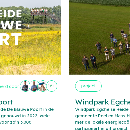
16+
project
eerd door
oort
Windpark Egche
de De Blauwe Poort in de
Windpark Egchelse Heide be
s gebouwd in 2022, wekt
gemeente Peel en Maas. He
oor zo’n 3.000
met de lokale energiecoöp
participeert in dit projec