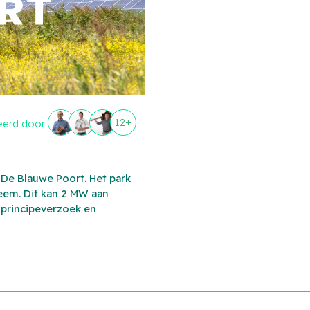
12+
eerd door
De Blauwe Poort. Het park
teem. Dit kan 2 MW aan
 principeverzoek en