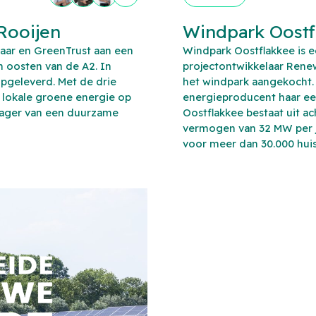
Rooijen
Windpark Oostf
ar en GreenTrust aan een
Windpark Oostflakkee is een
n oosten van de A2. In
projectontwikkelaar Renew
 opgeleverd. Met de drie
het windpark aangekocht.
 lokale groene energie op
energieproducent haar ee
njager van een duurzame
Oostflakkee bestaat uit a
vermogen van 32 MW per 
voor meer dan 30.000 hui