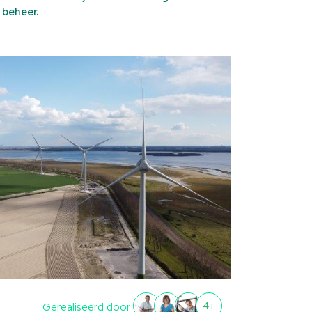
 beheer.
4+
Gerealiseerd door