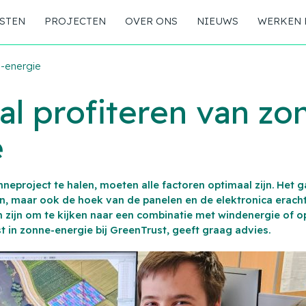
STEN
PROJECTEN
OVER ONS
NIEUWS
WERKEN 
e-energie
l profiteren van zo
e
nneproject te halen, moeten alle factoren optimaal zijn. Het g
, maar ook de hoek van de panelen en de elektronica eracht
m zijn om te kijken naar een combinatie met windenergie of o
ist in zonne-energie bij GreenTrust, geeft graag advies.