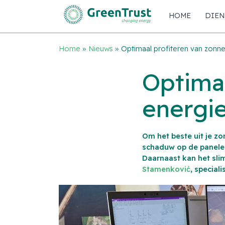
HOME
DIEN
Home
»
Nieuws
»
Optimaal profiteren van zonn
Optimaa
energi
Om het beste uit je zo
schaduw op de panelen
Daarnaast kan het sli
Stamenković
, special