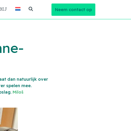
BIJ
Neem contact op
nne-
aat dan natuurlijk over
er spelen mee.
pslag.
Miloš