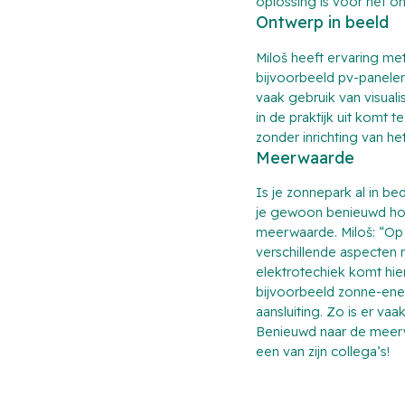
oplossing is voor het o
Ontwerp in beeld
Miloš heeft ervaring me
bijvoorbeeld pv-panelen
vaak gebruik van visual
in de praktijk uit komt 
zonder inrichting van he
Meerwaarde
Is je zonnepark al in b
je gewoon benieuwd hoe
meerwaarde. Miloš: “Op 
verschillende aspecten 
elektrotechiek komt hi
bijvoorbeeld zonne-ener
aansluiting. Zo is er va
Benieuwd naar de meer
een van zijn collega’s!