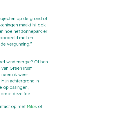
projecten op de grond of
ekeningen maakt hij ook
van hoe het zonnepark er
ijvoorbeeld met en
n de vergunning.”
 met windenergie? Of ben
e van GreenTrust
n neem ik weer
 Mijn achtergrond in
e oplossingen,
oom in dezelfde
ontact op met
Miloš
of