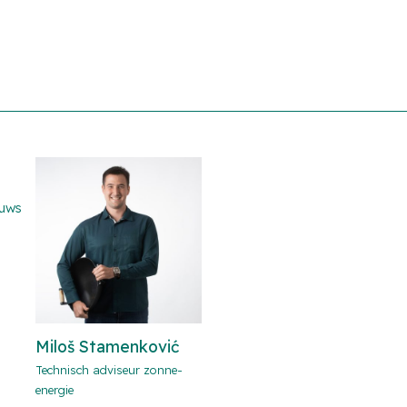
euws
Miloš Stamenković
Technisch adviseur zonne-
energie