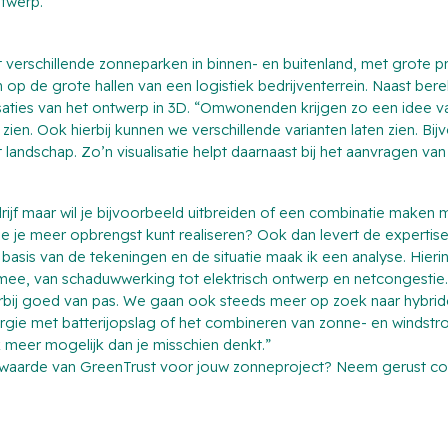
ntwerp.”
t verschillende zonneparken in binnen- en buitenland, met grote 
 op de grote hallen van een logistiek bedrijventerrein. Naast ber
isaties van het ontwerp in 3D. “Omwonenden krijgen zo een idee 
te zien. Ook hierbij kunnen we verschillende varianten laten zien. B
t landschap. Zo’n visualisatie helpt daarnaast bij het aanvragen va
edrijf maar wil je bijvoorbeeld uitbreiden of een combinatie maken
 je meer opbrengst kunt realiseren? Ook dan levert de expertis
basis van de tekeningen en de situatie maak ik een analyse. Hieri
mee, van schaduwwerking tot elektrisch ontwerp en netcongestie.
erbij goed van pas. We gaan ook steeds meer op zoek naar hybrid
gie met batterijopslag of het combineren van zonne- en windstr
ak meer mogelijk dan je misschien denkt.”
waarde van GreenTrust voor jouw zonneproject? Neem gerust c