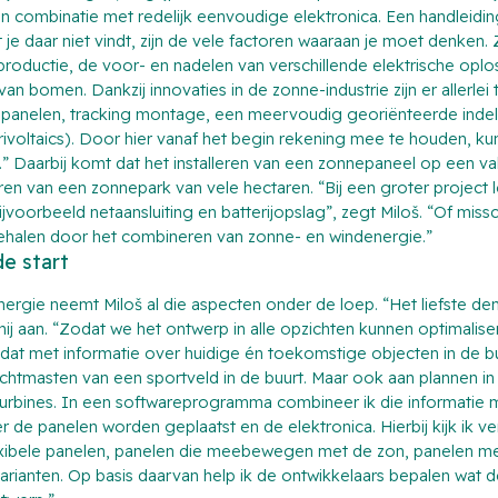
n combinatie met redelijk eenvoudige elektronica. Een handleiding 
je daar niet vindt, zijn de vele factoren waaraan je moet denken.
oductie, de voor- en nadelen van verschillende elektrische opl
an bomen. Dankzij innovaties in de zonne-industrie zijn er allerlei
epanelen, tracking montage, een meervoudig georiënteerde indel
voltaics). Door hier vanaf het begin rekening mee te houden, kun
” Daarbij komt dat het installeren van een zonnepaneel op een vak
eren van een zonnepark van vele hectaren. “Bij een groter project 
oorbeeld netaansluiting en batterijopslag”, zegt Miloš. “Of missc
halen door het combineren van zonne- en windenergie.”
e start
energie neemt Miloš al die aspecten onder de loep. “Het liefste de
hij aan. “Zodat we het ontwerp in alle opzichten kunnen optimalise
dat met informatie over huidige én toekomstige objecten in de 
chtmasten van een sportveld in de buurt. Maar ook aan plannen i
turbines. In een softwareprogramma combineer ik die informatie 
de panelen worden geplaatst en de elektronica. Hierbij kijk ik ve
xibele panelen, panelen die meebewegen met de zon, panelen me
 varianten. Op basis daarvan help ik de ontwikkelaars bepalen wat