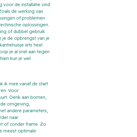
voor de installatie vind
 Zoals de werking van
ossingen of problemen
 technische oplossingen.
ing of dubbel gebruik
 je de opbrengst van je
antiehuisje iets heel
loop je al snel aan tegen
hien kun je wel
nk ik mee vanaf de start
ren. Voor
buurt. Denk aan bomen,
n de omgeving,
met andere parameters,
rder naar
t of zonder frame. Zo
 de meest optimale