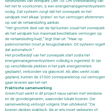
windturbines van Windpark Den Tol. Om overbelasting van
het net te voorkomen, is een energiemanagementsysteem
nodig. Dat systeem zorgt dat het zonnepark en het
windpark met elkaar ‘praten’ en hun vermogen afstemmen
op wat de netaansluiting aankan.
“Het grootste deel van de tijd kunnen zowel het zonnepark
als het windpark hun maximaal beschikbare vermogen op
de netaansluiting kwijt,” legt Stan uit. “Maar op
piekmomenten moet je terugschakelen. Dit systeem regelt
dat automatisch.”
Het proefbedrijf van het zonnepark start zodra het
energiemanagementsysteem volledig is ingesteld. Er zijn
op verschillende plekken in het park energiemeters
geplaatst, verbonden via glasvezel. Als alles werkt zoals
gepland, kunnen de 27.000 zonnepanelenop vol vermogen
gaan leveren aan het net.
Praktische samenwerking
GreenTrust werkt in dit project nauw samen met Windunie
en de grondeigenaren, waaronder lokale boeren. Die
samenwerking verloopt volgens Stan uitstekend: “De
boeren denken praktisch. Als er iets moet gebeuren of