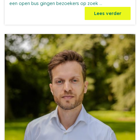
Op
een open bus gingen bezoekers op zoek
...
windsafari
Lees verder
bij
Burgerwindpark
A2
Lage
Rooijen