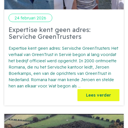
24 februari 2026
Expertise kent geen adres:
Serviche GreenTrusters
Expertise kent geen adres: Servische GreenTrusters Het
verhaal van GreenTrust in Servië begon al lang voordat
het bedrijf officieel werd opgericht. In 2000 ontmoette
Romana, die nu het Servische kantoor leidt, Jeroen
Boerkamps, een van de oprichters van GreenTrust in
Nederland. Romana haar man kende Jeroen en stelde
Expertise
hen aan elkaar voor. Wat begon als
...
kent
Lees verder
geen
adres:
Serviche
GreenTrusters