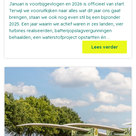
Januari is voorbijgevlogen en 2026 is officieel van start.
Terwijl we vooruitkijken naar alles wat dit jaar ons gaat
brengen, staan we ook nog even stil bij een bijzonder
2025. Een jaar waarin we actief waren in zes landen, vier
turbines realiseerden, batterijopslagvergunningen
515.555
behaalden, een waterstofproject opstartten én
...
ton
Lees verder
Co2
uitstoot
vermeden:
jaarverslag
2025