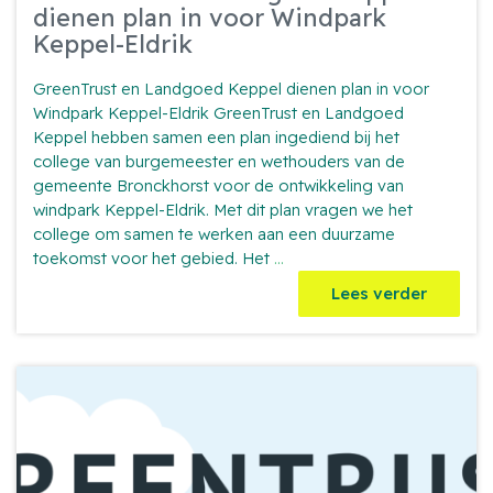
dienen plan in voor Windpark
Keppel-Eldrik
GreenTrust en Landgoed Keppel dienen plan in voor
Windpark Keppel-Eldrik GreenTrust en Landgoed
Keppel hebben samen een plan ingediend bij het
college van burgemeester en wethouders van de
gemeente Bronckhorst voor de ontwikkeling van
windpark Keppel-Eldrik. Met dit plan vragen we het
college om samen te werken aan een duurzame
GreenTrust
toekomst voor het gebied. Het
...
en
Lees verder
Landgoed
Keppel
dienen
plan
in
voor
Windpark
Keppel-