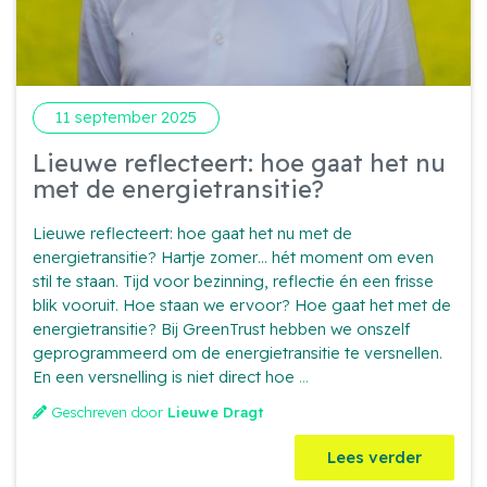
11 september 2025
Lieuwe reflecteert: hoe gaat het nu
met de energietransitie?
Lieuwe reflecteert: hoe gaat het nu met de
energietransitie? Hartje zomer… hét moment om even
stil te staan. Tijd voor bezinning, reflectie én een frisse
blik vooruit. Hoe staan we ervoor? Hoe gaat het met de
energietransitie? Bij GreenTrust hebben we onszelf
geprogrammeerd om de energietransitie te versnellen.
Lieuwe
En een versnelling is niet direct hoe
...
reflecteert:
Geschreven door
Lieuwe Dragt
hoe
gaat
Lees verder
het