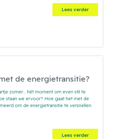
fari
Lees verder
rwindpark
en
 met de energietransitie?
Hartje zomer… hét moment om even stil te
t. Hoe staan we ervoor? Hoe gaat het met de
meerd om de energietransitie te versnellen.
Lees verder