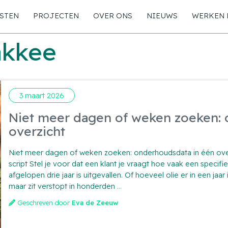
STEN
PROJECTEN
OVER ONS
NIEUWS
WERKEN 
akkee
3 maart 2026
Niet meer dagen of weken zoeken: 
overzicht
Niet meer dagen of weken zoeken: onderhoudsdata in één ove
script Stel je voor dat een klant je vraagt hoe vaak een specifi
afgelopen drie jaar is uitgevallen. Of hoeveel olie er in een jaar
Niet
maar zit verstopt in honderden
...
meer
Geschreven door
Eva de Zeeuw
dagen
of