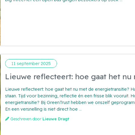
windsa
bij
Burge
A2
Lage
Rooij
11 september 2025
Lieuwe reflecteert: hoe gaat het nu
Lieuwe reflecteert: hoe gaat het nu met de energietransitie? 
staan. Tijd voor bezinning, reflectie én een frisse blik voorui
energietransitie? Bij GreenTrust hebben we onszelf geprogram
Lieuwe
En een versnelling is niet direct hoe
...
reflecteert:
Geschreven door
Lieuwe Dragt
hoe
gaat