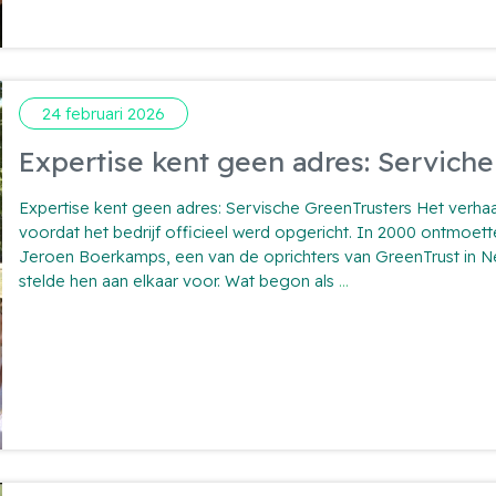
weken
zoeken:
onderhoudsdata
in
één
24 februari 2026
overzicht
Expertise kent geen adres: Servich
Expertise kent geen adres: Servische GreenTrusters Het verhaa
voordat het bedrijf officieel werd opgericht. In 2000 ontmoett
Jeroen Boerkamps, een van de oprichters van GreenTrust in 
Expertise
stelde hen aan elkaar voor. Wat begon als
...
kent
geen
adres:
Serviche
GreenTrusters