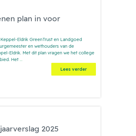
nen plan in voor
 Keppel-Eldrik GreenTrust en Landgoed
 burgemeester en wethouders van de
l-Eldrik. Met dit plan vragen we het college
GreenTrust
bied. Het
...
en
Lees verder
Landgoed
Keppel
dienen
plan
in
voor
Windpark
Keppel-
Eldrik
jaarverslag 2025