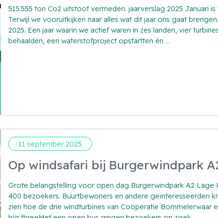
515.555 ton Co2 uitstoot vermeden: jaarverslag 2025 Januari is 
Terwijl we vooruitkijken naar alles wat dit jaar ons gaat brenge
2025. Een jaar waarin we actief waren in zes landen, vier turbin
515.555
behaalden, een waterstofproject opstartten én
...
ton
Co2
uitstoot
vermeden:
jaarverslag
2025
11 september 2025
Op windsafari bij Burgerwindpark A
Grote belangstelling voor open dag Burgerwindpark A2 Lage 
400 bezoekers. Buurtbewoners en andere geïnteresseerden kr
zien hoe de drie windturbines van Coöperatie Bommelerwaar en
Op
big threeMet een open bus gingen bezoekers op zoek
...