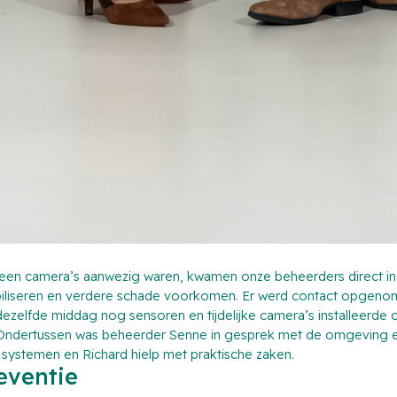
geen camera’s aanwezig waren, kwamen onze beheerders direct in 
 stabiliseren en verdere schade voorkomen. Er werd contact opgen
t dezelfde middag nog sensoren en tijdelijke camera’s installeerd
ndertussen was beheerder Senne in gesprek met de omgeving en d
e systemen en Richard hielp met praktische zaken.
eventie