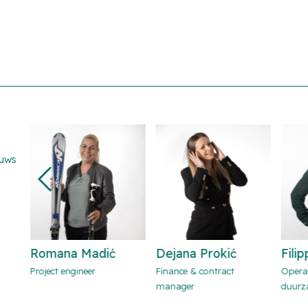
euws
mana Madić
Dejana Prokić
Filippos Amoi
ect engineer
Finance & contract
Operationeel beh
manager
duurzame energi