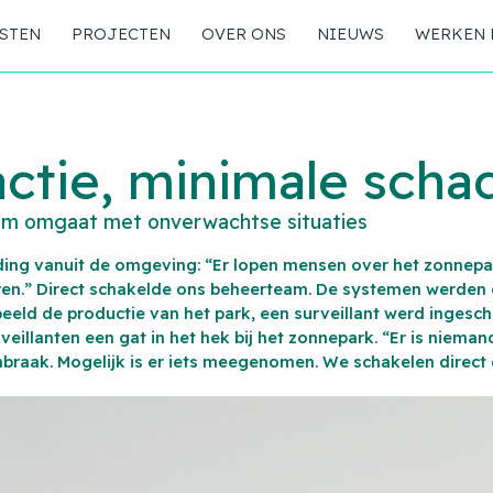
STEN
PROJECTEN
OVER ONS
NIEUWS
WERKEN 
actie, minimale scha
m omgaat met onverwachtse situaties
ing vanuit de omgeving: “Er lopen mensen over het zonnepa
horen.” Direct schakelde ons beheerteam. De systemen werden
beeld de productie van het park, een surveillant werd ingesch
veillanten een gat in het hek bij het zonnepark. “Er is niema
inbraak. Mogelijk is er iets meegenomen. We schakelen direct d