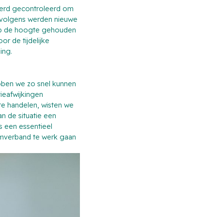
 werd gecontroleerd om
rvolgens werden nieuwe
 op de hoogte gehouden
or de tijdelijke
ning.
bben we zo snel kunnen
ieafwijkingen
 te handelen, wisten we
an de situatie een
s een essentieel
eamverband te werk gaan