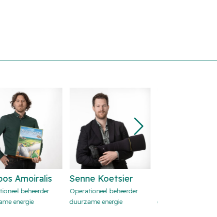
ralis
Senne Koetsier
Richard Verhoeff
eerder
Operationeel beheerder
Operationeel beheerder
O
e
duurzame energie
duurzame energie
d