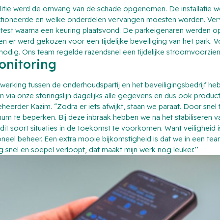
politie werd de omvang van de schade opgenomen. De installatie
nctioneerde en welke onderdelen vervangen moesten worden. Ve
test waarna een keuring plaatsvond. De parkeigenaren werden
en er werd gekozen voor een tijdelijke beveiliging van het park. Vo
nodig. Ons team regelde razendsnel een tijdelijke stroomvoorzie
onitoring
rking tussen de onderhoudspartij en het beveiligingsbedrijf he
n via onze storingslijn dagelijks alle gegevens en dus ook product
heerder Kazim. “Zodra er iets afwijkt, staan we paraat. Door snel
mum te beperken. Bij deze inbraak hebben we na het stabiliseren v
it soort situaties in de toekomst te voorkomen. Want veiligheid i
neel beheer. Een extra mooie bijkomstigheid is dat we in een t
 snel en soepel verloopt, dat maakt mijn werk nog leuker.’’