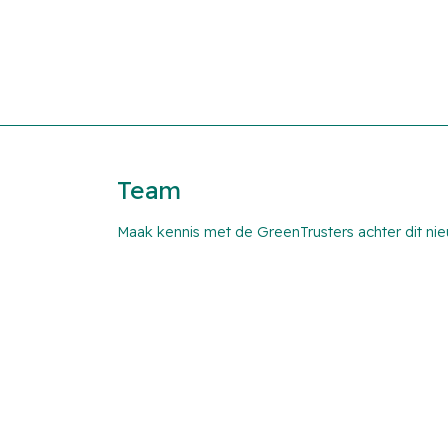
Team
Maak kennis met de GreenTrusters achter dit ni
eff
Kazim Dinckan
Anik Damayanti
Ro
der
Operationeel beheerder
Administratief medewerker
Proj
duurzame energie
Asset Management