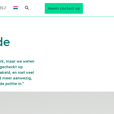
BIJ
Neem contact op
de
rk, maar we weten
 gecheckt op
akeld, en niet veel
nd meer aanwezig,
e politie in.”